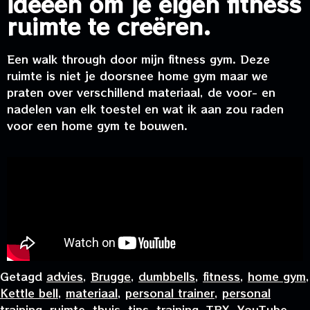
ideeën om je eigen fitness
ruimte te creëren.
Een walk through door mijn fitness gym. Deze
ruimte is niet je doorsnee home gym maar we
praten over verschillend materiaal, de voor- en
nadelen van elk toestel en wat ik aan zou raden
voor een home gym te bouwen.
Getagd
advies
,
Brugge
,
dumbbells
,
fitness
,
home gym
,
Kettle bell
,
materiaal
,
personal trainer
,
personal
training
,
ruimte
,
thuis
,
tips
,
training
,
TRX
,
YouTube