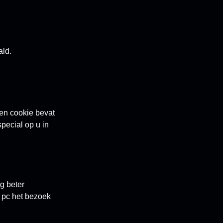
ald.
Een cookie bevat
pecial op u in
g beter
 pc het bezoek