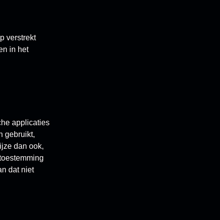
p verstrekt
en in het
che applicaties
 gebruikt,
ijze dan ook,
e toestemming
n dat niet