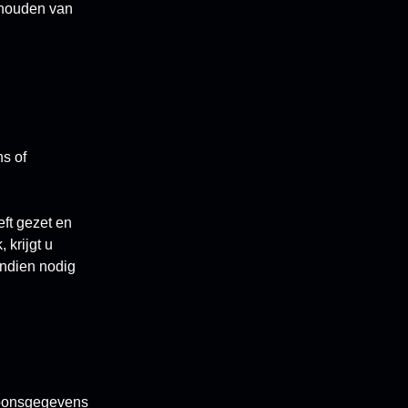
rhouden van
ns of
ft gezet en
krijgt u
indien nodig
rsoonsgegevens