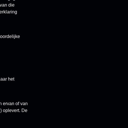
van die
erklaring
oordelijke
aar het
n ervan of van
) oplevert. De