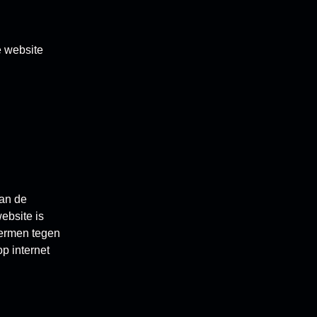
e website
van de
ebsite is
hermen tegen
p internet