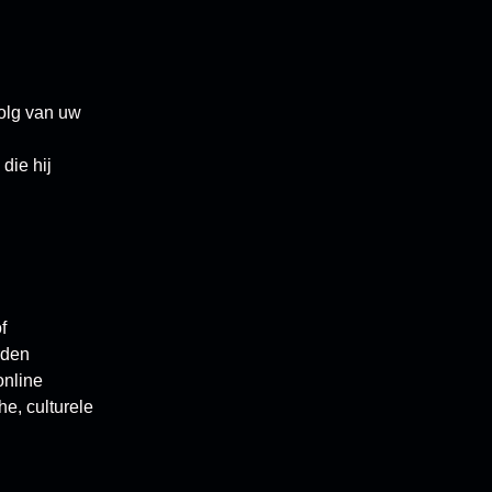
volg van uw
die hij
f
rden
online
e, culturele