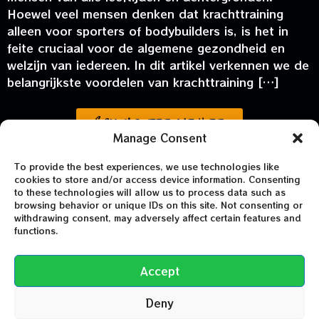
Hoewel veel mensen denken dat krachttraining
alleen voor sporters of bodybuilders is, is het in
feite cruciaal voor de algemene gezondheid en
welzijn van iedereen. In dit artikel verkennen we de
belangrijkste voordelen van krachttraining […]
Contacteer me hier
Manage Consent
© ThriveLab 2025
To provide the best experiences, we use technologies like
cookies to store and/or access device information. Consenting
to these technologies will allow us to process data such as
Info@RoamingFitnessGuy.com
browsing behavior or unique IDs on this site. Not consenting or
withdrawing consent, may adversely affect certain features and
0480 611 866
functions.
8210 Loppem / 8000 Brugge
Accept
Deny